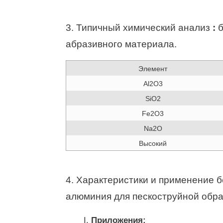
3.
Типичный химический анализ
:
б
абразивного материала.
Элемент
Al2O3
SiO2
Fe2O3
Na2O
Высокий
4. Характеристики и применение б
алюминия для пескоструйной обр
Приложения: