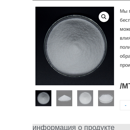
Мы 
бес
мож
влия
пол
обра
прои
/M
-
информация о продукте