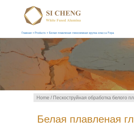
Главная
Products
Белая плавленая глиноземная крупка класса Fepa
Home
/
Пескоструйная обработка белого п
Белая плавленая гл