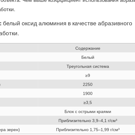
объекта. Чем выше коэффициент использования абраз
ботки.
:
белый оксид алюминия в качестве абразивного
аботки.
Содержание
Белый
Треугольная система
≥9
)
2250
1900
≥3,5
Блок с острыми краями
Приблизительно 3,9–4,1 г/см³
ера зерен)
Приблизительно 1,75–1,99 г/см³