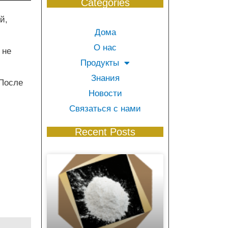
Categories
й,
Дома
й
О нас
 не
Продукты
Знания
 После
Новости
Связаться с нами
Recent Posts