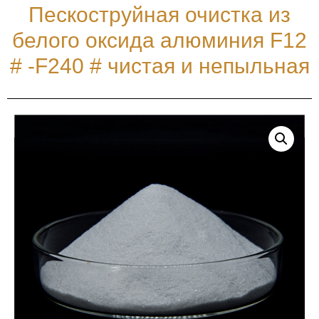
Пескоструйная очистка из
белого оксида алюминия F12
# -F240 # чистая и непыльная