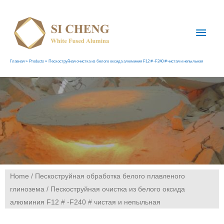
Главная
Products
Пескоструйная очистка из белого оксида алюминия F12 # -F240 # чистая и непыльная
Home
/
Пескоструйная обработка белого плавленого
глинозема
/ Пескоструйная очистка из белого оксида
алюминия F12 # -F240 # чистая и непыльная